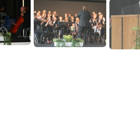
ERN
VERGRÖSSERN
VERG
VERGRÖSSERN
ERN
VERGRÖSSERN
VERGRÖSSERN