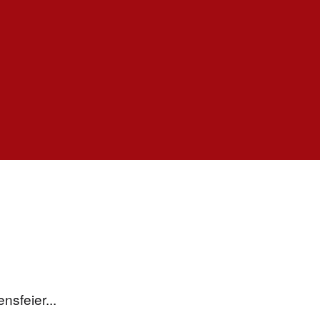
nsfeier...