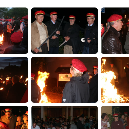
ERN
VERGRÖSSERN
VERG
ERN
VERGRÖSSERN
VERG